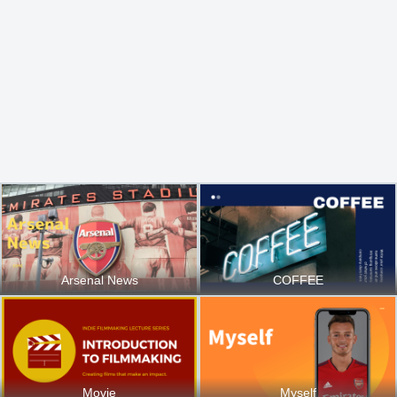
Arsenal News
COFFEE
Movie
Myself