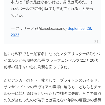
本人は「僕の足は小さいけど、身長は高めだ。そ
れがボールに特別な軌道を与えてくれる」と語っ
ている。
— アッサーノ (@daisukeassano)
September 28,
2023
他にはW杯でも一躍有名になったマクアリスター(24)やバ
イエルンから期待の若手 フラーフェンベルフ(21)と20代
前半の選手を中心に刷新を図ってきた。
ただアンカーのもう一枚として、ブライトンのカイセド、
サンサンプトンのラヴィアの獲得に迫るも、どちらもチェ
ルシーに競り負けるといった形で補強に失敗。そこで白羽
の矢が当たったのが若手とは言えない年齢の遠藤渉の獲得