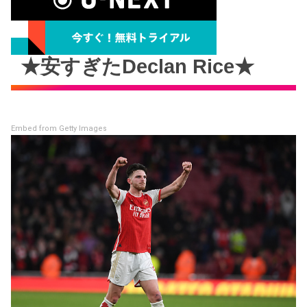
★安すぎたDeclan Rice★
Embed from Getty Images