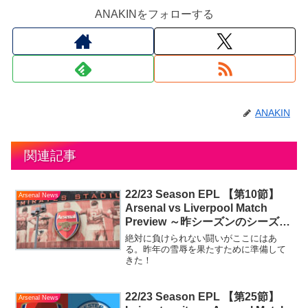
ANAKINをフォローする
ANAKIN
関連記事
22/23 Season EPL 【第10節】
Arsenal News
Arsenal vs Liverpool Match
Preview ～昨シーズンのシーズン
ダブルの屈辱を晴らす闘いを ～
絶対に負けられない闘いがここにはあ
る。昨年の雪辱を果たすために準備して
きた！
22/23 Season EPL 【第25節】
Arsenal News