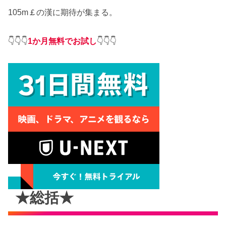
105m￡の漢に期待が集まる。
👇👇👇
1か月無料でお試し
👇👇👇
★総括★