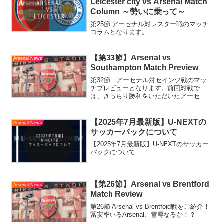
Leicester city vs Arsenal Match
Column ～勢いに乗って～
第25節 アーセナル対レスター戦のマッチ
コラムとなります。
【第33節】Arsenal vs
Arsenal News
Southampton Match Preview
第32節 アーセナル対セインツ戦のマッ
チプレビューとなります。前回対戦で
は、きっちり勝利をいただいたアーセナ
ル。本日も気持ちよく勝ちたいです
ね！！
【2025年7月最新版】U-NEXTの
Arsenal News
サッカーパックについて
【2025年7月最新版】U-NEXTのサッカー
パックについて
【第26節】Arsenal vs Brentford
Arsenal News
Match Review
第26節 Arsenal vs Brentford戦をご紹介！
冨安率いるArsenal、雪辱なるか！？