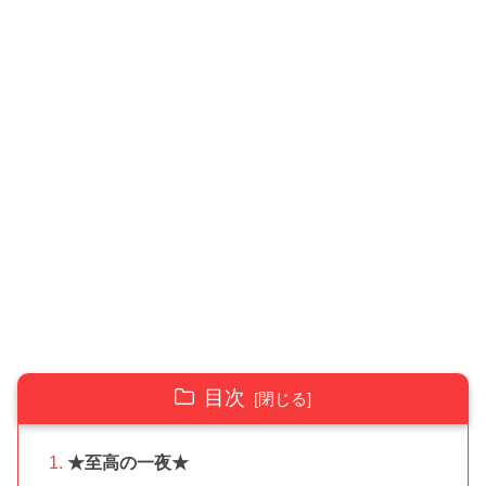
目次
★至高の一夜★