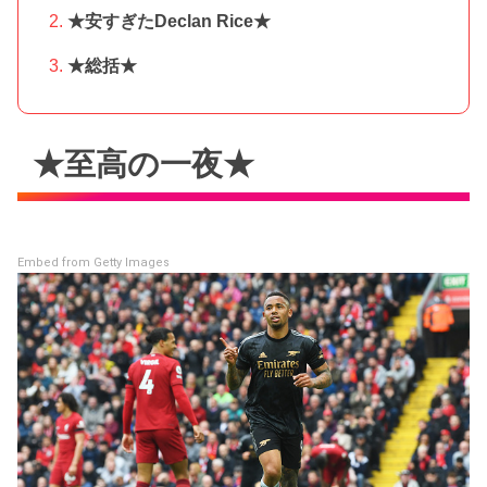
★安すぎたDeclan Rice★
★総括★
★至高の一夜★
Embed from Getty Images