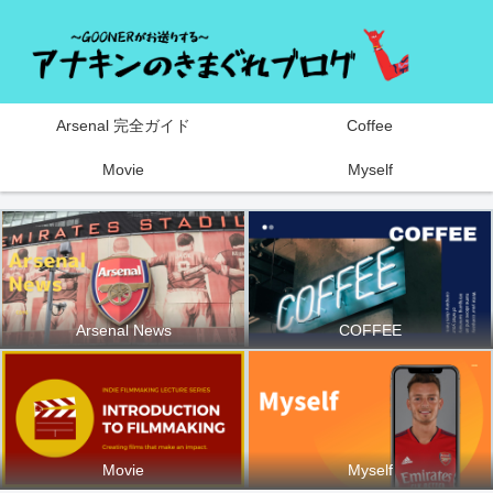
Arsenal 完全ガイド
Coffee
Movie
Myself
Arsenal News
COFFEE
Movie
Myself