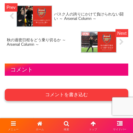
バスク人の誇りにかけて負けられない闘
い ～ Arsenal Column ～
秋の過密日程をどう乗り切るか ～
Arsenal Column ～
コメント
コメントを書き込む
ホーム
Arsenal News
メニュー
ホーム
検索
トップ
サイドバー