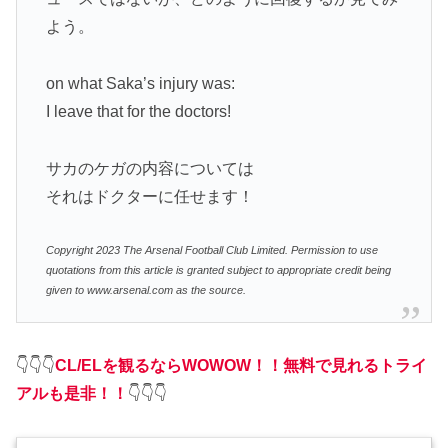
よう。
on what Saka’s injury was:
I leave that for the doctors!
サカのケガの内容については
それはドクターに任せます！
Copyright 2023 The Arsenal Football Club Limited. Permission to use
quotations from this article is granted subject to appropriate credit being
given to www.arsenal.com as the source.
👇👇👇
CL/ELを観るならWOWOW！！無料で見れるトライ
アルも是非！！
👇👇👇