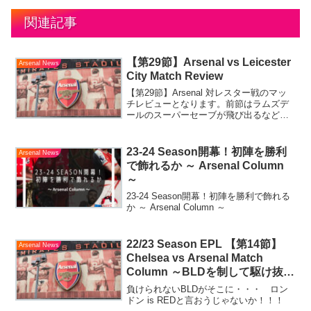
関連記事
【第29節】Arsenal vs Leicester
Arsenal News
City Match Review
【第29節】Arsenal 対レスター戦のマッ
チレビューとなります。前節はラムズデ
ールのスーパーセーブが飛び出るなど、
見ごたえ満点の試合でしたが、本節はい
かに！？
23-24 Season開幕！初陣を勝利
Arsenal News
で飾れるか ～ Arsenal Column
～
23-24 Season開幕！初陣を勝利で飾れる
か ～ Arsenal Column ～
22/23 Season EPL 【第14節】
Arsenal News
Chelsea vs Arsenal Match
Column ～BLDを制して駆け抜け
ようじゃないか～
負けられないBLDがそこに・・・ ロン
ドン is REDと言おうじゃないか！！！