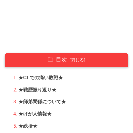
目次
★CLでの痛い敗戦★
★戦歴振り返り★
★師弟関係について★
★けが人情報★
★総括★