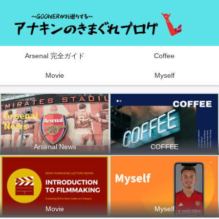
Arsenal 完全ガイド
Coffee
Movie
Myself
Arsenal News
COFFEE
Movie
Myself