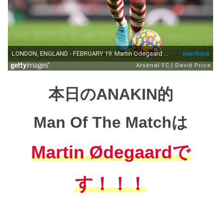
本日のANAKIN的
Man Of The Matchは
Martin Ødegaardで
す！！！