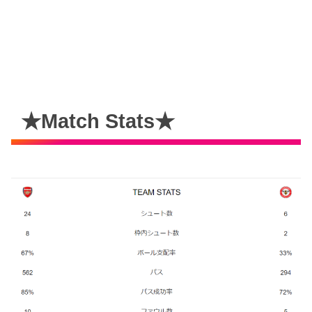
★Match Stats★