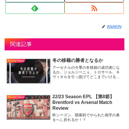
ANAKIN
関連記事
冬の移籍の勝者となるか
Arsenal News
アーセナルの今季の冬移籍の成功者にな
るか。ジョルジーニョ、トロサール、キ
ヴィオルを引っ提げてどこまでいける
か。必見。
22/23 Season EPL 【第8節】
Arsenal News
Brentford vs Arsenal Match
Review
昨シーズン、開幕戦でやられた相手の鼻
をへし折れるか！？