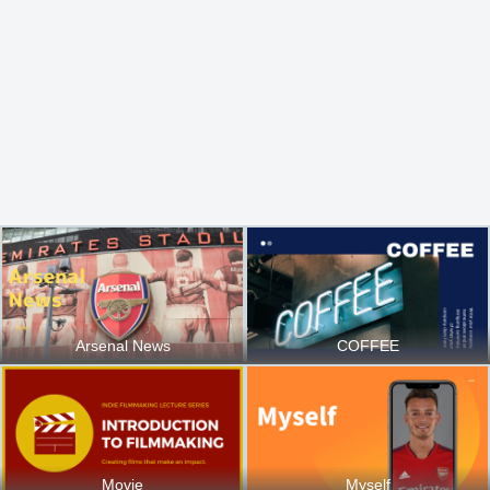
Arsenal News
COFFEE
Movie
Myself