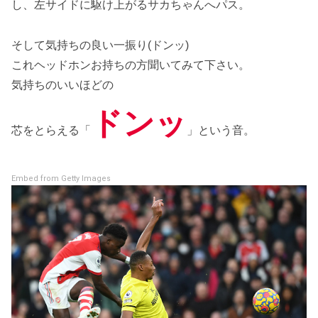
し、左サイドに駆け上がるサカちゃんへパス。
そして気持ちの良い一振り(ドンッ)
これヘッドホンお持ちの方聞いてみて下さい。
気持ちのいいほどの
ドンッ
芯をとらえる「
」という音。
Embed from Getty Images