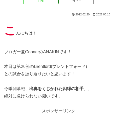
LINE
コピー
2022.02.20
2022.03.13
こ
んにちは！
ブロガー兼GoonerのANAKINです！
本日は第26節のBrentford(ブレントフォード)
との試合を振り返りたいと思います！
今季開幕戦、
出鼻をくじかれた因縁の相手
、、
絶対に負けられない闘いです。
スポンサーリンク