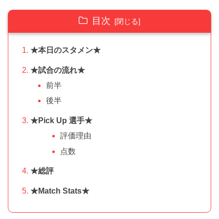
目次
★本日のスタメン★
★試合の流れ★
前半
後半
★Pick Up 選手★
評価理由
点数
★総評
★Match Stats★