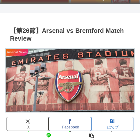
【第26節】Arsenal vs Brentford Match
Review
Arsenal News
X
Facebook
はてブ