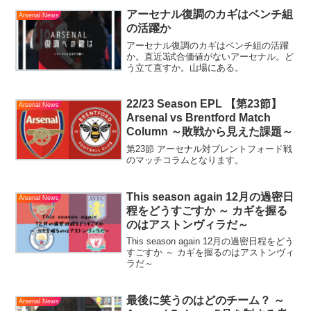
アーセナル復調のカギはベンチ組
Arsenal News
の活躍か
アーセナル復調のカギはベンチ組の活躍
か。直近3試合価値がないアーセナル。ど
う立て直すか。山場にある。
22/23 Season EPL 【第23節】
Arsenal News
Arsenal vs Brentford Match
Column ～敗戦から見えた課題～
第23節 アーセナル対ブレントフォード戦
のマッチコラムとなります。
This season again 12月の過密日
Arsenal News
程をどうすごすか ～ カギを握る
のはアストンヴィラだ～
This season again 12月の過密日程をどう
すごすか ～ カギを握るのはアストンヴィ
ラだ～
最後に笑うのはどのチーム？ ～
Arsenal News