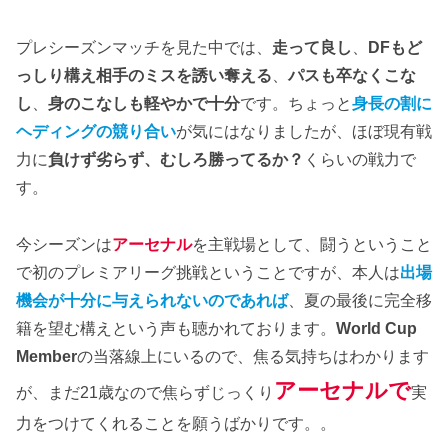
プレシーズンマッチを見た中では、
走って良し
、
DFもど
っしり構え相手のミスを誘い奪える
、
パスも卒なくこな
し
、
身のこなしも軽やかで十分
です。ちょっと
身長の割に
ヘディングの競り合い
が気にはなりましたが、ほぼ現有戦
力に
負けず劣らず、むしろ勝ってるか？
くらいの戦力で
す。
今シーズンは
アーセナル
を主戦場として、闘うということ
で初のプレミアリーグ挑戦ということですが、本人は
出場
機会が十分に与えられないのであれば
、夏の最後に完全移
籍を望む構えという声も聴かれております。
World Cup
Member
の当落線上にいるので、焦る気持ちはわかります
アーセナルで
が、まだ21歳なので焦らずじっくり
実
力をつけてくれることを願うばかりです。。