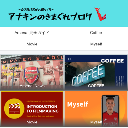
Arsenal 完全ガイド
Coffee
Movie
Myself
Arsenal News
COFFEE
Movie
Myself