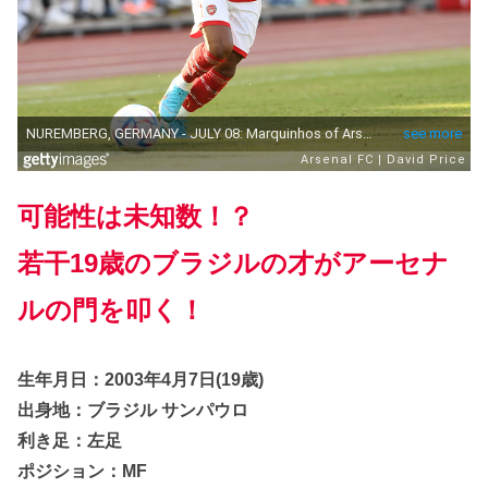
可能性は未知数！？
若干19歳のブラジルの才がアーセナ
ルの門を叩く！
生年月日：2003年4月7日(19歳)
出身地：ブラジル サンパウロ
利き足：左足
ポジション：MF