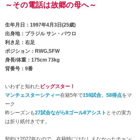
～その電話は故郷の母へ～
生年月日：1997年4月3日(25歳)
出身地：ブラジル サン・パウロ
利き足：右足
ポジション：RWG,SFW
身長/体重：175cm 73kg
背番号：9番
いわずと知れた
ビッグスター！
マンチェスターシティー
在籍5年で
159試合、58得点
をマ
ーク
昨シーズンも
27試合ながら8ゴール8アシスト
とその実力
は折り紙付きです。
契約は2027年なので、在籍時にはなしえなかったチャン