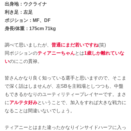
出身地：ウクライナ
利き足：左足
ポジション：MF、DF
身長/体重：175cm 71kg
調べて思いましたが、
普通にまだ若いですね
(笑)
同ポジションの
ティアニーちゃん
とは
1歳しか離れていな
い
のにこの貫禄。
皆さんかなり良く知っている選手と思いますので、そこま
で深く話はしませんが、左SBを主戦場としつつも、中盤
もできるかなりのユーティリティープレイヤーです。まさ
に
アルテタ好み
ということで、加入をすれば大きな戦力に
なることは間違いないでしょう。
ティアニーとはまた違ったかなりインサイドハーフに入っ