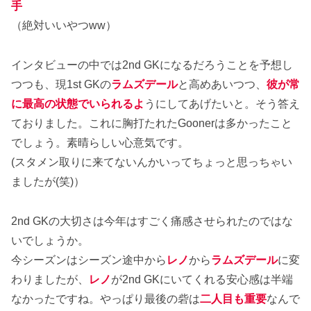
手
（絶対いいやつww）
インタビューの中では2nd GKになるだろうことを予想し
つつも、現1st GKの
ラムズデール
と高めあいつつ、
彼が常
に最高の状態でいられるよ
うにしてあげたいと。そう答え
ておりました。これに胸打たれたGoonerは多かったこと
でしょう。素晴らしい心意気です。
(スタメン取りに来てないんかいってちょっと思っちゃい
ましたが(笑)）
2nd GKの大切さは今年はすごく痛感させられたのではな
いでしょうか。
今シーズンはシーズン途中から
レノ
から
ラムズデール
に変
わりましたが、
レノ
が2nd GKにいてくれる安心感は半端
なかったですね。やっぱり最後の砦は
二人目も重要
なんで