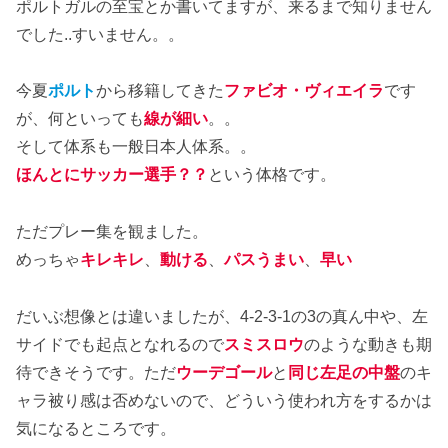
ポルトガルの至宝とか書いてますが、来るまで知りません
でした..すいません。。
今夏
ポルト
から移籍してきた
ファビオ・ヴィエイラ
です
が、何といっても
線が細い
。。
そして体系も一般日本人体系。。
ほんとにサッカー選手？？
という体格です。
ただプレー集を観ました。
めっちゃ
キレキレ
、
動ける
、
パスうまい
、
早い
だいぶ想像とは違いましたが、4-2-3-1の3の真ん中や、左
サイドでも起点となれるので
スミスロウ
のような動きも期
待できそうです。ただ
ウーデゴール
と
同じ左足の中盤
のキ
ャラ被り感は否めないので、どういう使われ方をするかは
気になるところです。