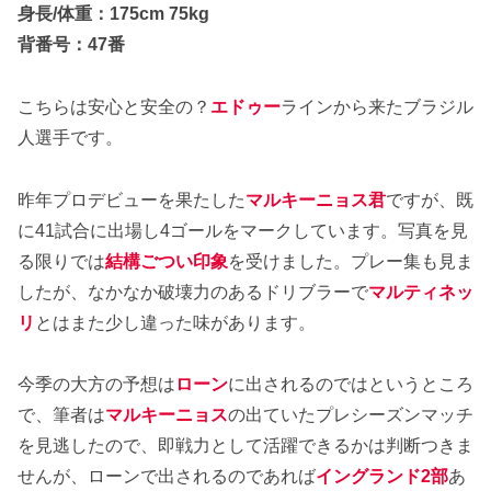
身長/体重：175cm 75kg
背番号：47番
こちらは安心と安全の？
エドゥー
ラインから来たブラジル
人選手です。
昨年プロデビューを果たした
マルキーニョス君
ですが、既
に41試合に出場し4ゴールをマークしています。写真を見
る限りでは
結構ごつい印象
を受けました。プレー集も見ま
したが、なかなか破壊力のあるドリブラーで
マルティネッ
リ
とはまた少し違った味があります。
今季の大方の予想は
ローン
に出されるのではというところ
で、筆者は
マルキーニョス
の出ていたプレシーズンマッチ
を見逃したので、即戦力として活躍できるかは判断つきま
せんが、ローンで出されるのであれば
イングランド2部
あ