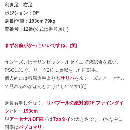
利き足：右足
ポジション：DF
身長/体重：193cm 79kg
背番号：12番
(公式は番号無し)
まず名前がかっこいいですね。(笑)
昨シーズンはオリンピックマルセイユで36試合を戦い、
PSGに次ぐ、リーグ2位に貢献をした同選手。
個人的には移籍選手よりも
サリバ
を来シーズンアーセナル
で見れるのがほんとにうれしいです(笑)
身長も申し分なく、
リバプールの絶対的DF
ファインダイ
ク
と同じ
193cm
現
アーセナルDF陣
では
Topタイ
の大きさです。(ちなみに
同率は
パブロマリ
）