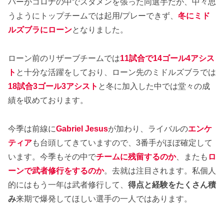
バーがコロナの中でスタメンを張った同選手だが、中々思
うようにトップチームでは起用/プレーできず、
冬にミド
ルズブラにローン
となりました。
ローン前のリザーブチームでは
11試合で14ゴール4アシス
ト
と十分な活躍をしており、ローン先のミドルズブラでは
18試合3ゴール3アシスト
と冬に加入した中では堂々の成
績を収めております。
今季は前線に
Gabriel Jesus
が加わり、ライバルの
エンケ
ティア
も台頭してきていますので、3番手がほぼ確定して
います。今季もその中で
チームに残留するのか
、またも
ロ
ーンで武者修行をするのか
。去就は注目されます。私個人
的にはもう一年は武者修行して、
得点と経験をたくさん積
み
来期で爆発してほしい選手の一人ではあります。