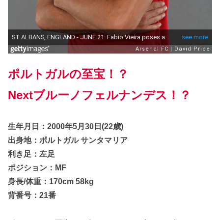
ポルトガルの至宝！
？
Nextブルーノフェルナンデス！？
生年月日：2000年5月30日(22歳)
出身地：ポルトガル サンタマリア
利き足：左足
ポジション：MF
身長/体重：170cm 58kg
背番号：21番