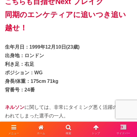
目指せNext ブレイク
こちらも
同期のエンケティアに追いつき追い
越せ！
生年月日：1999年12月10日(23歳)
出身地：ロンドン
利き足：右足
ポジション：WG
身長/体重：175cm 71kg
背番号：24番
ネルソン
に関しては、非常にタイミング悪く活躍の場を奪
われてしまった選手の一人。
19-20に関しては
ペペ
の加入により控えを余儀なくされ、
リーグ戦は17試合にとどまり、20-21には
ウィリアン
の加
メニュー
ホーム
検索
トップ
サイドバー