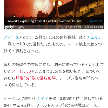
スパーズ
とのホーム戦では3-1の劇的勝利、続く
チェルシ
ー
戦では1-0での勝利だったものの、スコア以上の差をつ
けての勝利となった。
最初の数試合で首位に立ち、調子に乗っているといわれて
いた
アーセナル
もここまで13試合を戦い抜き、気づいて
みたら
11勝1分1敗で勝ち点34
。シーズン勝ち点99のペー
スで猛進している。
ビッグ6との闘いも
シティ
を残し3勝1敗と勝ち越している
(内アウェイ2戦)。ワールドカップ前の前半戦はノースロ