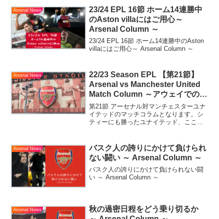
23/24 EPL 16節 ホーム14連勝中
Arsenal News
のAston villaにはご用心～
Arsenal Column ～
23/24 EPL 16節 ホーム14連勝中のAston
villaにはご用心～ Arsenal Column ～
22/23 Season EPL 【第21節】
Arsenal News
Arsenal vs Manchester United
Match Column ～アウェイでの借
りを返す大一番～
第21節 アーセナル対マンチェスターユナ
イテッドのマッチコラムとなります。シ
ティーにも勝ったユナイテッド、ここで
けちょんけちょんにして優勝への1歩を歩
もうじゃないか！！！
バスク人の誇りにかけて負けられ
Arsenal News
ない闘い ～ Arsenal Column ～
バスク人の誇りにかけて負けられない闘
い ～ Arsenal Column ～
秋の過密日程をどう乗り切るか
Arsenal News
～ Arsenal Column ～