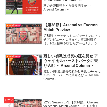
秋の過密日程をどう乗り切るか ～
Arsenal Column ～
【第38節】Arsenal vs Everton
Arsenal News
Match Preview
第38節 アーセナル対エヴァートンのマッ
チプレビューとなります。前回対戦で
は、1-2と敗戦を喫したアーセナル。シー
ズンダブル取られるわけにはいきません
ね！CL権奪取に向けては勝つのみ！！
COYG！！
難しい初戦は成長の証を見せ ア
Arsenal News
ウェイ セルハーストパークに乗
り込む ～ Arsenal Column ～
難しい初戦は成長のあかしを見せAwayセ
ルハーストパークに乗り込む ～ Arsenal
Column ～
22/23 Season EPL 【第14節】 Chelsea
vs Arsenal Match Column ～BLDを制し