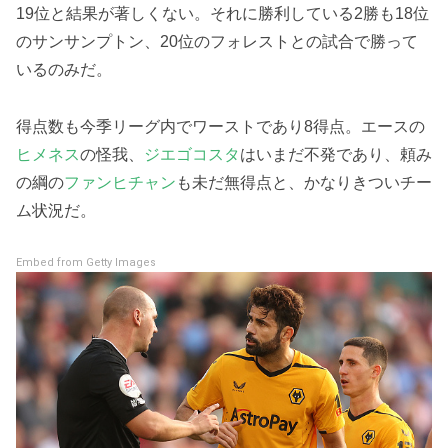
19位と結果が著しくない。それに勝利している2勝も18位
のサンサンプトン、20位のフォレストとの試合で勝って
いるのみだ。
得点数も今季リーグ内でワーストであり8得点。エースの
ヒメネス
の怪我、
ジエゴコスタ
はいまだ不発であり、頼み
の綱の
ファンヒチャン
も未だ無得点と、かなりきついチー
ム状況だ。
Embed from Getty Images