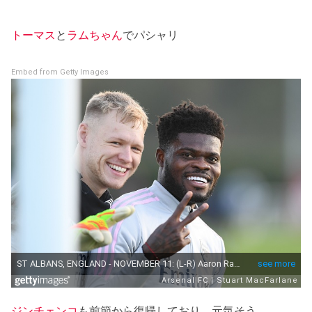
トーマス
と
ラムちゃん
でパシャリ
Embed from Getty Images
ジンチェンコ
も前節から復帰しており、元気そう。