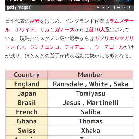
日本代表の
冨安
をはじめ、イングランド代表は
ラムズデー
ル、ホワイト、サカ
と
ガナーズ
からは
計10人
選出されて
いる。現時点でスタメン級の選手からは
ガブリエルマガリ
ャンイス
、
ジンチェンコ、ティアニー、ウーデゴール
だけ
が残り、ほとんどの選手が代表活動に抜かれる形となる。