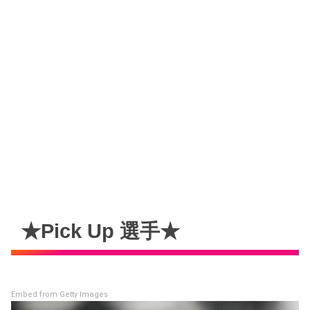
★Pick Up 選手★
Embed from Getty Images