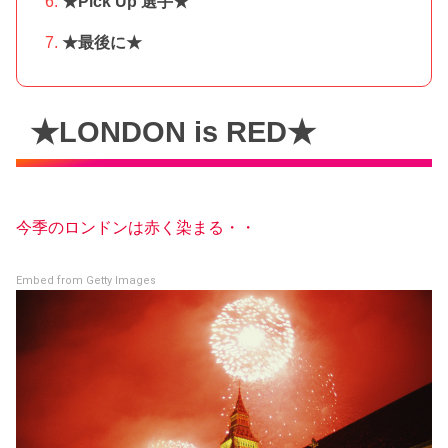
★Pick Up 選手★
★最後に★
★LONDON is RED★
今季のロンドンは赤く染まる・・
Embed from Getty Images