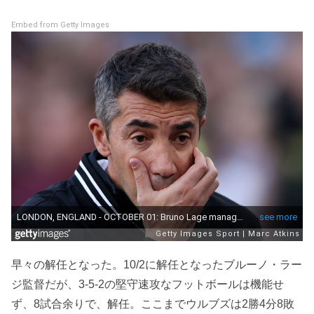
Embed from Getty Images
早々の解任となった。10/2に解任となったブルーノ・ラー
ジ監督だが、3-5-2の堅守速攻なフットボールは機能せ
ず、8試合余りで、解任。ここまでウルブズは2勝4分8敗