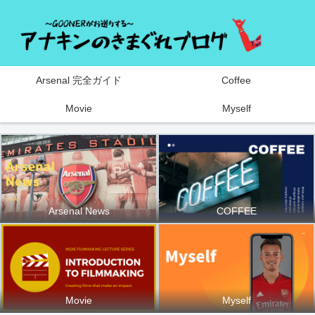
Arsenal 完全ガイド
Coffee
Movie
Myself
Arsenal News
COFFEE
Movie
Myself