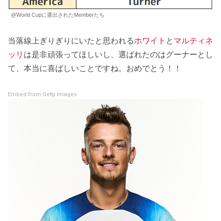
@World Cupに選出されたMemberたち
当落線上ぎりぎりにいたと思われる
ホワイト
と
マルティネ
ッリ
は是非頑張ってほしいし、選ばれたのはグーナーとし
て、本当に喜ばしいことですね。おめでとう！！
Embed from Getty Images