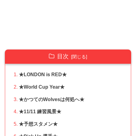
目次
★LONDON is RED★
★World Cup Year★
★かつてのWolvesは何処へ★
★11/11 練習風景★
★予想スタメン★