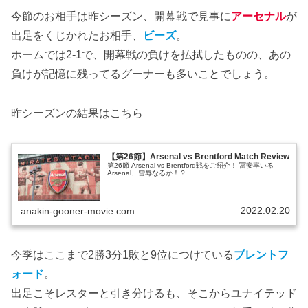
今節のお相手は昨シーズン、開幕戦で見事に
アーセナル
が
出足をくじかれたお相手、
ビーズ
。
ホームでは2-1で、開幕戦の負けを払拭したものの、あの
負けが記憶に残ってるグーナーも多いことでしょう。
昨シーズンの結果はこちら
【第26節】Arsenal vs Brentford Match Review
第26節 Arsenal vs Brentford戦をご紹介！ 冨安率いる
Arsenal、雪辱なるか！？
2022.02.20
anakin-gooner-movie.com
今季はここまで2勝3分1敗と9位につけている
ブレントフ
ォード
。
出足こそレスターと引き分けるも、そこからユナイテッド