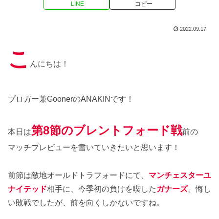
LINE
コピー
2022.09.17
こ
んにちは！
ブロガー兼GoonerのANAKINです！
第8節のブレントフォード戦
本日は
前の
マッチプレビューを書いていきたいと思います！
前節は敵地オールドトラフォードにて、
マンチェスターユ
ナイテッド
相手に、今季初の負けを喫した
ガナーズ
。悔し
い敗戦でしたが、前を向くしかないですね。