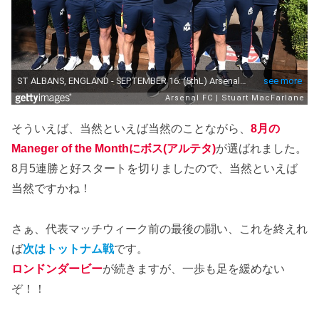
そういえば、当然といえば当然のことながら、
8月の
Maneger of the Monthにボス(アルテタ)
が選ばれました。
8月5連勝と好スタートを切りましたので、当然といえば
当然ですかね！
さぁ、代表マッチウィーク前の最後の闘い、これを終えれ
ば
次はトットナム戦
です。
ロンドンダービー
が続きますが、一歩も足を緩めない
ぞ！！