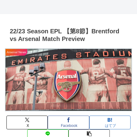
22/23 Season EPL 【第8節】Brentford
vs Arsenal Match Preview
Arsenal News
X
Facebook
はてブ