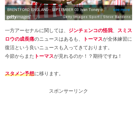
一方アーセナルに関しては、
ジンチェンコの怪我
、
スミス
ロウの成長痛
のニュースはあるも、
トーマス
が全体練習に
復活という良いニュースも入ってきております。
今節からまた
トーマス
が見れるのか！？期待ですね！
スタメン予想
に移ります。
スポンサーリンク