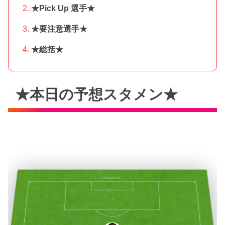
★Pick Up 選手★
★要注意選手★
★総括★
★本日の予想スタメン★