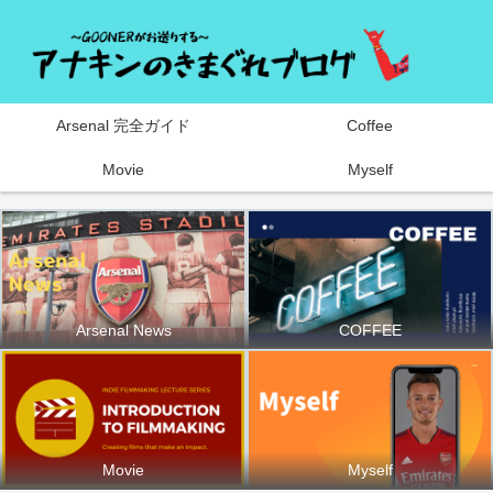
Arsenal 完全ガイド
Coffee
Movie
Myself
Arsenal News
COFFEE
Movie
Myself