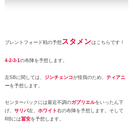
スタメン
ブレントフォード戦の予想
はこちらです！
4-2-3-1
の布陣を予想します。
左SBに関しては、
ジンチェンコ
が怪我のため、
ティアニ
ー
を予想します。
センターバックには最近不調の
ガブリエル
をいったん下
げ、
サリバ
左、
ホワイト
右の布陣を予想します。そして
RBには
冨安
を予想します。