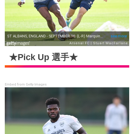
★Pick Up 選手★
Embed from Getty Images