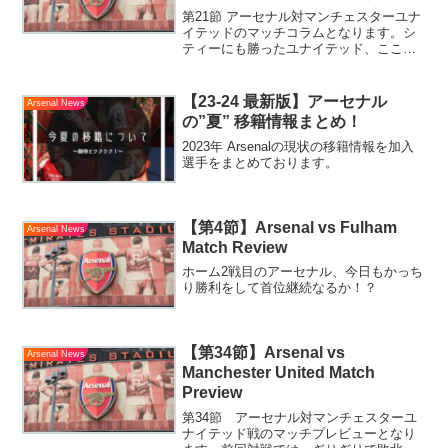
りを返す大一番～
第21節 アーセナル対マンチェスターユナ
イテッドのマッチコラムとなります。シ
ティーにも勝ったユナイテッド、ここで
けちょんけちょんにして優勝への1歩を歩
もうじゃないか！！！
【23-24 最新版】アーセナル
Arsenal News
の”夏” 移籍情報まとめ！
2023年 Arsenalの現状の移籍情報を加入
選手をまとめております。
【第4節】Arsenal vs Fulham
Arsenal News
Match Review
ホーム2戦目のアーセナル、今日もかっち
り勝利をして首位継続なるか！？
【第34節】Arsenal vs
Arsenal News
Manchester United Match
Preview
第34節 アーセナル対マンチェスターユ
ナイテッド戦のマッチプレビューとなり