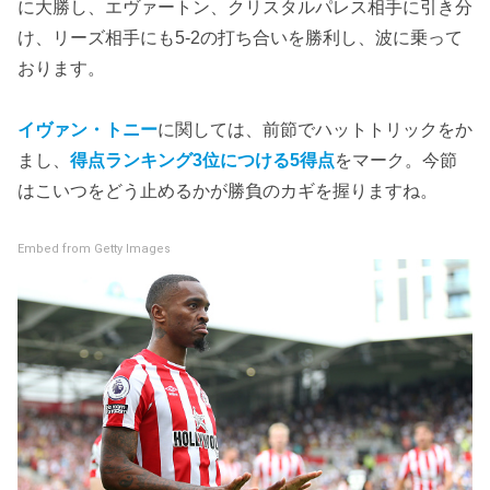
に大勝し、エヴァートン、クリスタルパレス相手に引き分
け、リーズ相手にも5-2の打ち合いを勝利し、波に乗って
おります。
イヴァン・トニー
に関しては、前節でハットトリックをか
まし、
得点ランキング3位につける5得点
をマーク。今節
はこいつをどう止めるかが勝負のカギを握りますね。
Embed from Getty Images