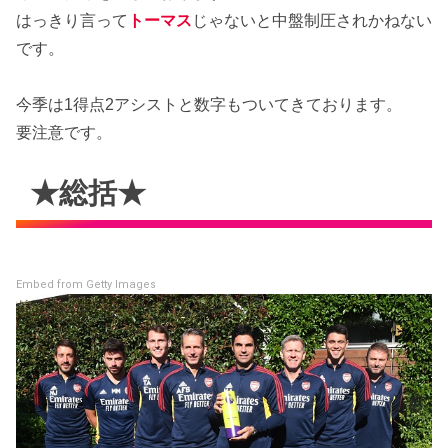
はっきり言って
トーマス
じゃないと中盤制圧されかねない
です。
今季は1得点2アシストと数字もついてきております。
要注意です。
★総括★
Embed from Getty Images