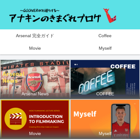
Arsenal 完全ガイド
Coffee
Movie
Myself
Arsenal News
COFFEE
Movie
Myself