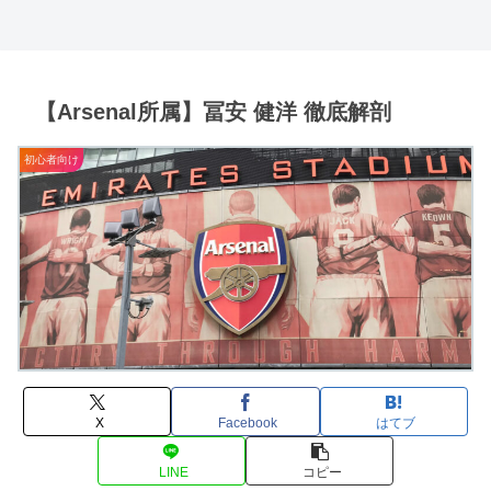
【Arsenal所属】冨安 健洋 徹底解剖
初心者向け
X
Facebook
はてブ
LINE
コピー