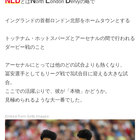
NLD
N
L
D
とは
orth
ondon
ervyの略で
イングランドの首都ロンドン北部をホームタウンとする
トッテナム・ホットスパーズとアーセナルの間で行われる
ダービー戦のこと
アーセナルにとっては他のどの試合よりも熱くなり、
冨安選手としてもリーグ戦で3試合目に迎える大きな試
合。
ここでの活躍ぶりで、彼が「本物」かどうか。
見極められるような大一番でした。
Embed from Getty Images